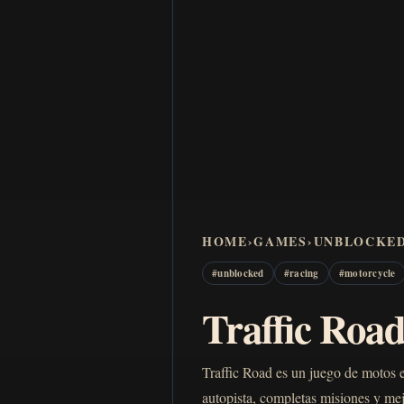
HOME
›
GAMES
›
UNBLOCKE
#
unblocked
#
racing
#
motorcycle
Traffic Road
Traffic Road es un juego de motos e
autopista, completas misiones y mejo