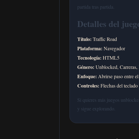
partida tras partida.
Detalles del jueg
Título:
Traffic Road
Plataforma:
Navegador
Tecnología:
HTML5
Género:
Unblocked, Carreras,
Enfoque:
Abrirse paso entre el
Controles:
Flechas del teclado 
Si quieres más juegos unblocked
y sigue explorando.