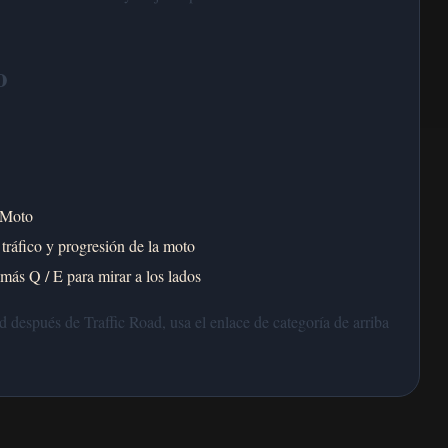
o
 Moto
 tráfico y progresión de la moto
más Q / E para mirar a los lados
 después de Traffic Road, usa el enlace de categoría de arriba