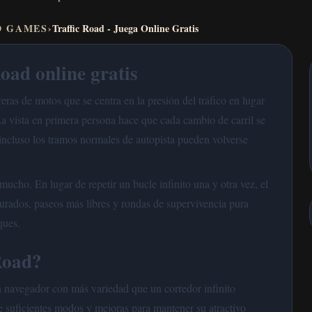
D GAMES
›
Traffic Road - Juega Online Gratis
oad online gratis
eras de motos que se centra en la presión del tráfico en lugar
 La vista en primera persona hace que cada cambio de carril se
 incluso los tramos normales de autopista pueden volverse
cho. En lugar de repetir un bucle infinito una y otra vez, el
cturados, paseos más libres y rondas de supervivencia pura
ques.
Road?
n navegador con más variedad que un corredor infinito
e suficientes modos y mejoras para mantener su atractivo