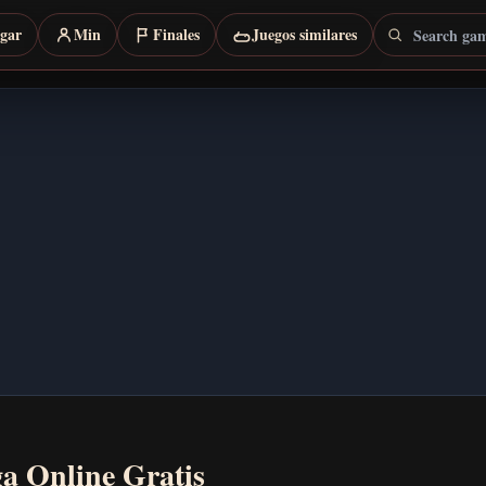
Search games
rgar
Min
Finales
Juegos similares
ga Online Gratis