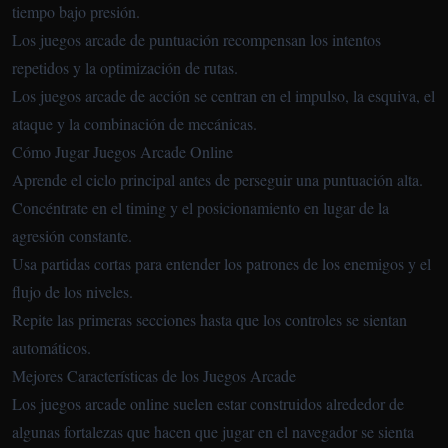
tiempo bajo presión.
Los juegos arcade de puntuación recompensan los intentos
repetidos y la optimización de rutas.
Los juegos arcade de acción se centran en el impulso, la esquiva, el
ataque y la combinación de mecánicas.
Cómo Jugar Juegos Arcade Online
Aprende el ciclo principal antes de perseguir una puntuación alta.
Concéntrate en el timing y el posicionamiento en lugar de la
agresión constante.
Usa partidas cortas para entender los patrones de los enemigos y el
flujo de los niveles.
Repite las primeras secciones hasta que los controles se sientan
automáticos.
Mejores Características de los Juegos Arcade
Los juegos arcade online suelen estar construidos alrededor de
algunas fortalezas que hacen que jugar en el navegador se sienta