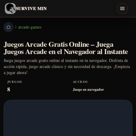
Español
SURVIVE MIN
Search games
arcade-games
Juegos Arcade Gratis Online – Juega
Jugar
Juegos Arcade en el Navegador al Instante
Descargar
Juega juegos arcade gratis online al instante en tu navegador. Disfruta de
acción rápida, juego arcade clásico y sin necesidad de descarga. ¡Empieza
a jugar ahora!
Min
JUEGOS
ACCESO
8
Finales
Juego en navegador
Juegos similares
Inicio
Todos los Juegos