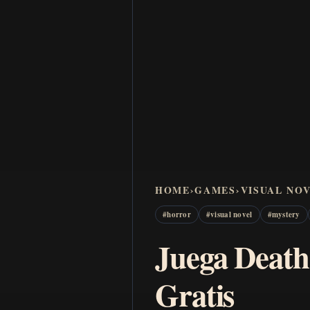
HOME
›
GAMES
›
VISUAL NO
#
horror
#
visual novel
#
mystery
Juega Death
Gratis