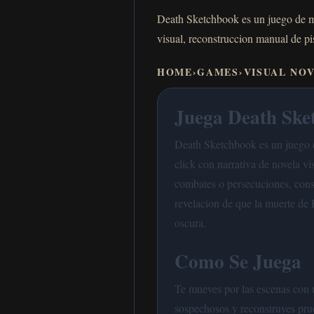
Death Sketchbook es un juego de mi
visual, reconstruccion manual de pi
HOME
›
GAMES
›
VISUAL NO
Juega Death Ske
Death Sketchbook es un juego d
click con narrativa de novela v
combates o persecuciones, const
revelacion de que la muerte de 
oscura.
Como Se Juega
Te mueves por las escenas con 
sospechosos y reconstruyes pru