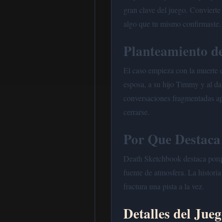
gran clave del juego. Convierte
algo que tu mismo confirmaste.
Planteamiento de
El caso empieza con la muerte d
esposa, a su hijo Timmy y al da
conversaciones fragmentadas ap
cerrarse.
Por Que Destaca
Death Sketchbook destaca porqu
fuente de atmosfera. La historia 
fractura una pista a la vez.
Detalles del Jue