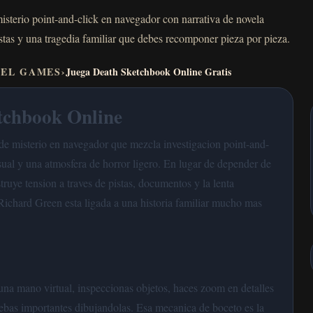
sterio point-and-click en navegador con narrativa de novela
stas y una tragedia familiar que debes recomponer pieza por pieza.
VEL GAMES
›
Juega Death Sketchbook Online Gratis
tchbook Online
e misterio en navegador que mezcla investigacion point-and-
isual y una atmosfera de horror ligero. En lugar de depender de
ruye tension a traves de pistas, documentos y la lenta
Richard Green esta ligada a una historia familiar mucho mas
una mano virtual, inspeccionas objetos, haces zoom en detalles
ebas importantes dibujandolas. Esa mecanica de boceto es la