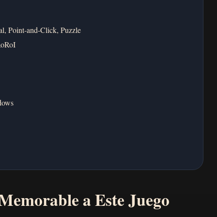
l, Point-and-Click, Puzzle
RoRoI
dows
Memorable a Este Juego