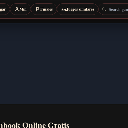
Search games
rgar
Min
Finales
Juegos similares
hbook Online Gratis