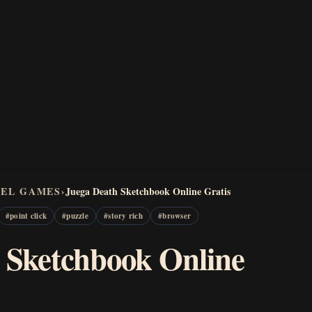
VEL GAMES
›
Juega Death Sketchbook Online Gratis
#
point click
#
puzzle
#
story rich
#
browser
 Sketchbook Online