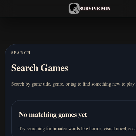
Español
SURVIVE MIN
Search games
Jugar
SEARCH
Descargar
Search Games
Min
Search by game title, genre, or tag to find something new to play.
Finales
Juegos similares
No matching games yet
Inicio
Try searching for broader words like
horror
,
visual novel
,
esc
Todos los Juegos