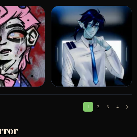
1
2
3
4
rror