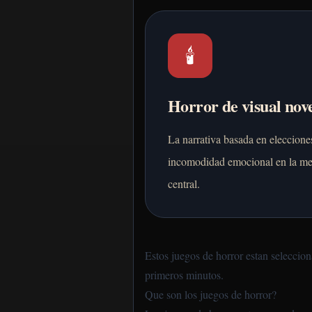
🕯️
Horror de visual nov
La narrativa basada en elecciones
incomodidad emocional en la me
central.
Estos juegos de horror estan seleccion
primeros minutos.
Que son los juegos de horror?