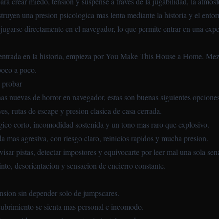
ara crear miedo, tension y suspense a traves de la jugabilidad, la atmo
truyen una presion psicologica mas lenta mediante la historia y el entor
garse directamente en el navegador, lo que permite entrar en una experi
entrada en la historia, empieza por
You Make This House a Home
. Mez
poco a poco.
 probar
nas nuevas de horror en navegador, estas son buenas siguientes opciones
aves, rutas de escape y presion clasica de casa cerrada.
ogico corto, incomodidad sostenida y un tono mas raro que explosivo.
da mas agresiva, con riesgo claro, reinicios rapidos y mucha presion.
evisar pistas, detectar impostores y equivocarte por leer mal una sola sena
into, desorientacion y sensacion de encierro constante.
nsion sin depender solo de jumpscares.
cubrimiento se sienta mas personal e incomodo.