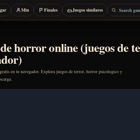
Search games
rgar
Min
Finales
Juegos similares
de horror online (juegos de t
ador)
gratis en tu navegador. Explora juegos de terror, horror psicologico y
scarga.