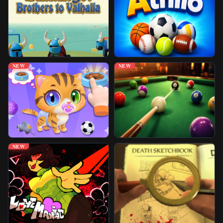
Juegos Desbloqueados
Más Juegos
NEW
NEW
NEW