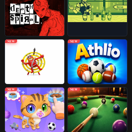
Juegos Desbloqueados
Más Juegos
NEW
NEW
NEW
NEW