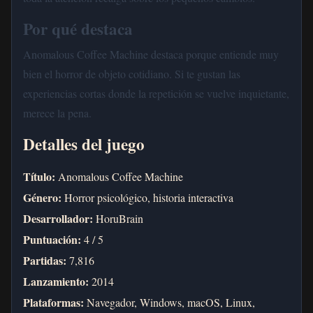
Por qué destaca
Anomalous Coffee Machine destaca porque entiende muy
bien el horror de objeto cotidiano. Si te gustan las
experiencias cortas donde la repetición se vuelve inquietante,
merece la pena.
Detalles del juego
Título:
Anomalous Coffee Machine
Género:
Horror psicológico, historia interactiva
Desarrollador:
HoruBrain
Puntuación:
4 / 5
Partidas:
7,816
Lanzamiento:
2014
Plataformas:
Navegador, Windows, macOS, Linux,