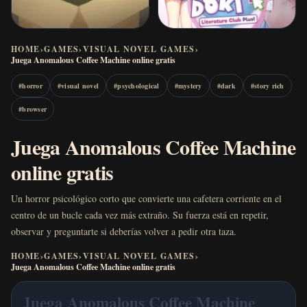
HOME
›
GAMES
›
VISUAL NOVEL GAMES
›
Juega Anomalous Coffee Machine online gratis
#
horror
#
visual novel
#
psychological
#
mystery
#
dark
#
story rich
#
browser
Juega Anomalous Coffee Machine
online gratis
Un horror psicológico corto que convierte una cafetera corriente en el
centro de un bucle cada vez más extraño. Su fuerza está en repetir,
observar y preguntarte si deberías volver a pedir otra taza.
HOME
›
GAMES
›
VISUAL NOVEL GAMES
›
Juega Anomalous Coffee Machine online gratis
Juega Anomalous Coffee Machine