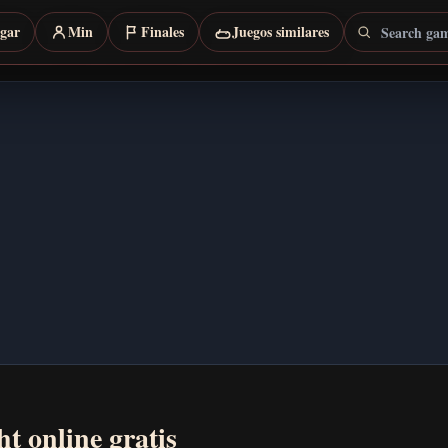
Search games
rgar
Min
Finales
Juegos similares
t online gratis