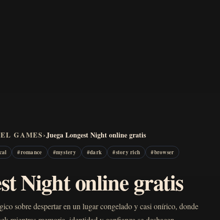
VEL GAMES
›
Juega Longest Night online gratis
cal
#
romance
#
mystery
#
dark
#
story rich
#
browser
t Night online gratis
gico sobre despertar en un lugar congelado y casi onírico, donde
Jack mientras memoria, identidad y confianza se deshacen.