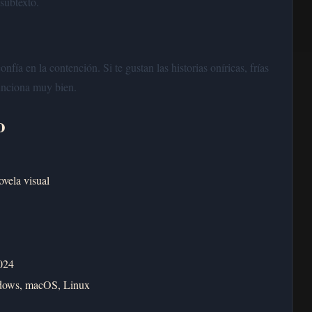
 subtexto.
fía en la contención. Si te gustan las historias oníricas, frías
unciona muy bien.
o
ovela visual
024
dows, macOS, Linux