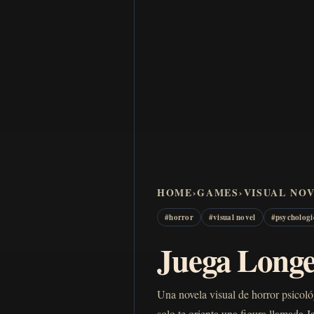
HOME
›
GAMES
›
VISUAL NO
#
horror
#
visual novel
#
psychologi
Juega Longes
Una novela visual de horror psicoló
solo te orienta una figura llamada 