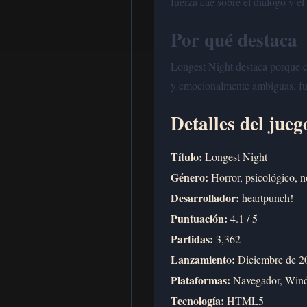
fuerza cae sobre el diálogo y el
Por qué destaca
Longest Night destaca porque con
y emocionalmente ambiguas, f
Detalles del jueg
Título:
Longest Night
Género:
Horror, psicológico, n
Desarrollador:
heartpunch!
Puntuación:
4.1 / 5
Partidas:
3,362
Lanzamiento:
Diciembre de 2
Plataformas:
Navegador, Win
Tecnología:
HTML5