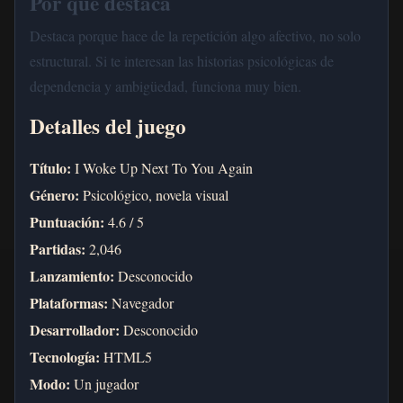
Por qué destaca
Destaca porque hace de la repetición algo afectivo, no solo
estructural. Si te interesan las historias psicológicas de
dependencia y ambigüedad, funciona muy bien.
Detalles del juego
Título:
I Woke Up Next To You Again
Género:
Psicológico, novela visual
Puntuación:
4.6 / 5
Partidas:
2,046
Lanzamiento:
Desconocido
Plataformas:
Navegador
Desarrollador:
Desconocido
Tecnología:
HTML5
Modo:
Un jugador