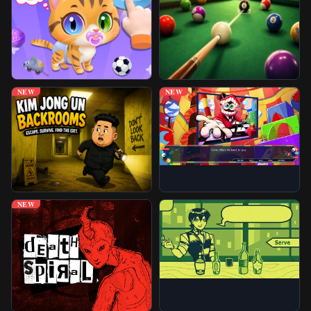
Juegos Desbloqueados
Más Juegos
NEW
NEW
NEW