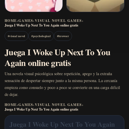
HOME
›
GAMES
›
VISUAL NOVEL GAMES
›
Juega I Woke Up Next To You Again online gratis
#
visual novel
#
psychological
#
browser
Juega I Woke Up Next To You
Again online gratis
Una novela visual psicológica sobre repetición, apego y la extraña
sensación de despertar siempre junto a la misma persona. La cercanía
empieza como consuelo y poco a poco se convierte en una carga difícil
de dejar.
HOME
›
GAMES
›
VISUAL NOVEL GAMES
›
Juega I Woke Up Next To You Again online gratis
Juega I Woke Up Next To You Again