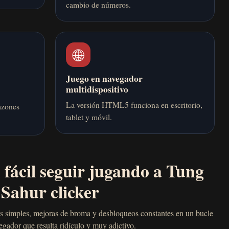
cambio de números.
🌐
Juego en navegador
multidispositivo
La versión HTML5 funciona en escritorio,
azones
tablet y móvil.
 fácil seguir jugando a Tung
Sahur clicker
es simples, mejoras de broma y desbloqueos constantes en un bucle
egador que resulta ridículo y muy adictivo.