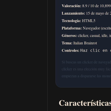
Valoración:
8.9 / 10 de 10,899
Lanzamiento:
15 de mayo de 
Tecnología:
HTML5
Plataforma:
Navegador (escrito
Géneros:
clicker, casual, idle, 
Tema:
Italian Brainrot
Controles:
Haz clic en 
Si buscas un clicker de navega
clicker es una elección muy fác
empiezan a dispararse las mone
Característica