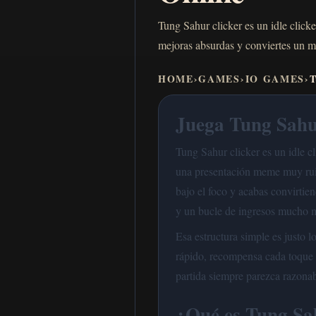
Tung Sahur clicker es un idle click
mejoras absurdas y conviertes un m
HOME
›
GAMES
›
IO GAMES
›
T
Juega Tung Sahur
Tung Sahur clicker es un idle c
una presentación meme muy ru
bajo el foco y acabas convirti
y un bucle de ingresos mucho m
Esa estructura simple es justo 
rápido, recompensa cada toque 
partida siempre parezca razonab
¿Qué es Tung Sah