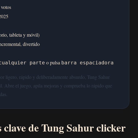
 votos
2025
rio, tableta y móvil)
incremental, divertido
o pulsa
cualquier parte
barra espaciadora
dor ligero, rápido y deliberadamente absurdo, Tung Sahur
il. Abre el juego, apila mejoras y comprueba lo rápido que
das.
s clave de Tung Sahur clicker