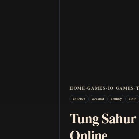
HOME
›
GAMES
›
IO GAMES
›
T
#
clicker
#
casual
#
funny
#
idle
Tung Sahur c
Online