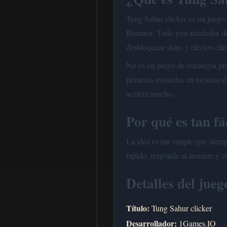
Tung Sahur clicker es un juego 
Brainrot. Todo gira alrededor 
desbloquear skins y efectos cli
No es un juego de estrategia pr
primeras monedas en mejoras de 
acelera mucho.
Por qué es tan fá
La idea es tan simple que siemp
rápido, responde al instante y 
Detalles del jueg
Título:
Tung Sahur clicker
Desarrollador:
1Games.IO