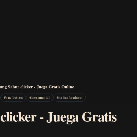
ung Sahur clicker - Juega Gratis Online
#
one button
#
incremental
#
italian brainrot
licker - Juega Gratis