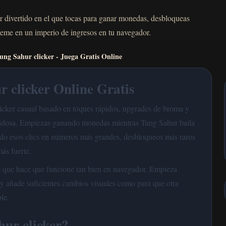
er divertido en el que tocas para ganar monedas, desbloqueas
eme en un imperio de ingresos en tu navegador.
ung Sahur clicker - Juega Gratis Online
 clicker Online Gratis
licker casual basado en toques rápidos, upgrades de broma y
idosa. Empiezas ganando monedas mientras Tung Sahur baila
endo esos clics en números más grandes, desbloqueos más raros
ás fuerte.
lo que hace que funcione tan bien en navegador. Empieza
y añade suficientes cambios visuales como para que otra
le.
ur clicker?