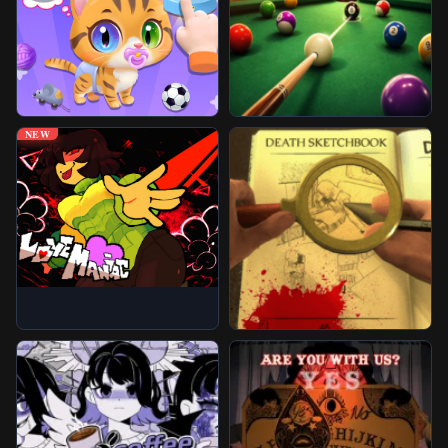
Juegos Desbloqueados
Más Juegos
NEW