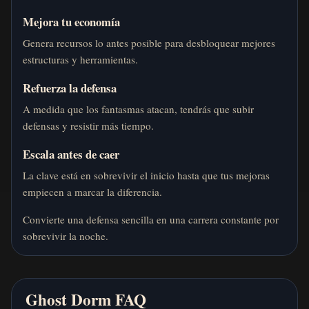
Mejora tu economía
Genera recursos lo antes posible para desbloquear mejores
estructuras y herramientas.
Refuerza la defensa
A medida que los fantasmas atacan, tendrás que subir
defensas y resistir más tiempo.
Escala antes de caer
La clave está en sobrevivir el inicio hasta que tus mejoras
empiecen a marcar la diferencia.
Convierte una defensa sencilla en una carrera constante por
sobrevivir la noche.
Ghost Dorm FAQ