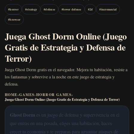
#
horror
#
strategy
#
defense
#
tower defense
#
2d
#
incremental
#
browser
Juega Ghost Dorm Online (Juego
Gratis de Estrategia y Defensa de
Terror)
Juega Ghost Dorm gratis en el navegador. Mejora tu habitación, resiste a
los fantasmas y sobrevive a la noche en este juego de estrategia y
defensa.
HOME
›
GAMES
›
HORROR GAMES
›
Juega Ghost Dorm Online (Juego Gratis de Estrategia y Defensa de Terror)
Ghost Dorm
es un juego de defensa y supervivencia en el
que entras en una posada, eliges una habitación, haces
crecer tu economía y te preparas para aguantar ataques de