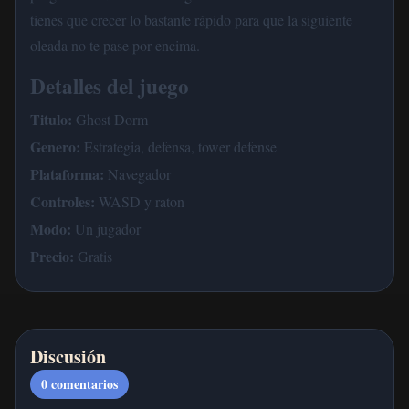
tienes que crecer lo bastante rápido para que la siguiente
oleada no te pase por encima.
Detalles del juego
Titulo:
Ghost Dorm
Genero:
Estrategia, defensa, tower defense
Plataforma:
Navegador
Controles:
WASD y raton
Modo:
Un jugador
Precio:
Gratis
Discusión
0
comentarios