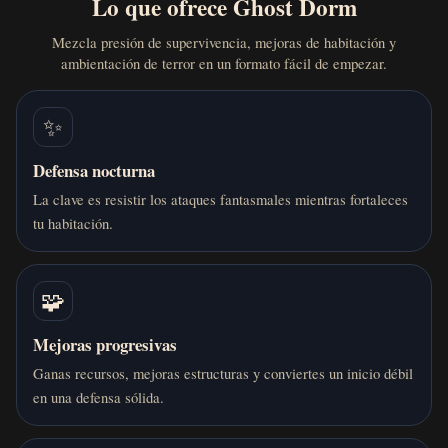
Lo que ofrece Ghost Dorm
Mezcla presión de supervivencia, mejoras de habitación y
ambientación de terror en un formato fácil de empezar.
✨
Defensa nocturna
La clave es resistir los ataques fantasmales mientras fortaleces
tu habitación.
🧩
Mejoras progresivas
Ganas recursos, mejoras estructuras y conviertes un inicio débil
en una defensa sólida.