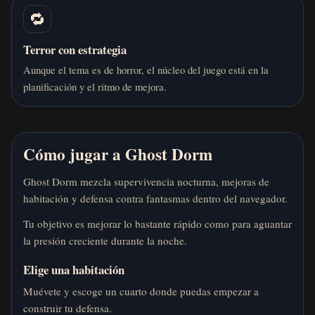
🔁
Terror con estrategia
Aunque el tema es de horror, el núcleo del juego está en la
planificación y el ritmo de mejora.
Cómo jugar a Ghost Dorm
Ghost Dorm mezcla supervivencia nocturna, mejoras de
habitación y defensa contra fantasmas dentro del navegador.
Tu objetivo es mejorar lo bastante rápido como para aguantar
la presión creciente durante la noche.
Elige una habitación
Muévete y escoge un cuarto donde puedas empezar a
construir tu defensa.