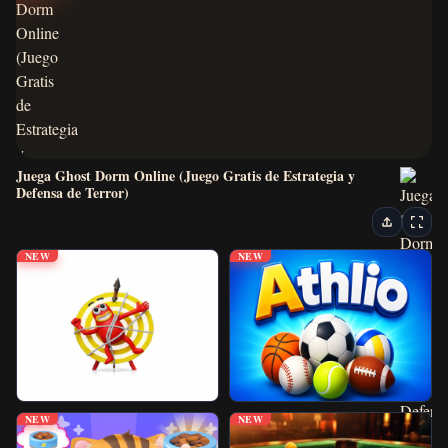
Juegos nuevos
Juegos de Terror
Visual Novels
Juega Ghost Dorm Online (Juego Gratis de Estrategia y
Juegos de Escape
Defensa de Terror)
Juegos Arcade
NEW
NEW
Juegos de Puzzle
Juegos de Acción y Carreras
Juegos Clásicos
NEW
NEW
Juegos IO