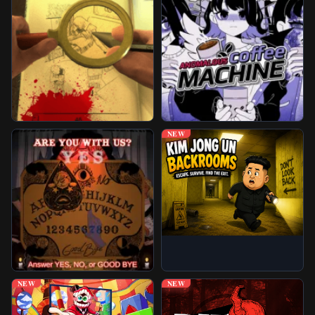
Juegos Desbloqueados
Más Juegos
NEW
NEW
NEW