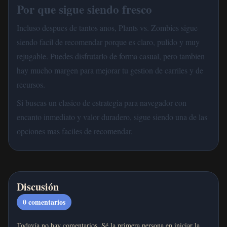
Por que sigue siendo fresco
Incluso despues de tantos anos, Plants vs. Zombies sigue
siendo facil de recomendar porque es claro, pulido y muy
rejugable. Puedes disfrutarlo de forma casual, pero tambien
hay mucho margen para mejorar tu gestion de carriles y de
recursos.
Si buscas un clasico de estrategia para navegador con
encanto inmediato y valor duradero, sigue siendo una de las
opciones mas faciles de recomendar.
Discusión
0
comentarios
Todavía no hay comentarios. Sé la primera persona en iniciar la