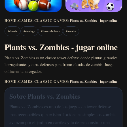
HOME
›
GAMES
›
CLASSIC GAMES
›
Plants vs. Zombies - jugar online
#
classic
#
strategy
#
tower defense
#
arcade
Plants vs. Zombies - jugar online
Plants vs. Zombies es un clasico tower defense donde plantas girasoles,
lanzaguisantes y otras defensas para frenar oleadas de zombis. Juega
online en tu navegador.
HOME
›
GAMES
›
CLASSIC GAMES
›
Plants vs. Zombies - jugar online
Sobre Plants vs. Zombies
Plants vs. Zombies es uno de los juegos de tower defense
mas reconocibles que existen. La idea es simple: los zombis
avanzan por el jardin en carriles y tu debes construir una