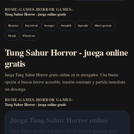
HOME
›
GAMES
›
HORROR GAMES
›
Tung Sahur Horror - juega online gratis
#
horror
#
survival
#
escape
#
stealth
#
puzzle
#
first person
#
dark
#
browser
Tung Sahur Horror - juega online
gratis
Juega Tung Sahur Horror gratis online en tu navegador. Una buena
opción si buscas horror accesible, tensión constante y partida inmediata
sin descarga.
HOME
›
GAMES
›
HORROR GAMES
›
Tung Sahur Horror - juega online gratis
Juega Tung Sahur Horror online
Tung Sahur Horror usa una vista en primera persona para