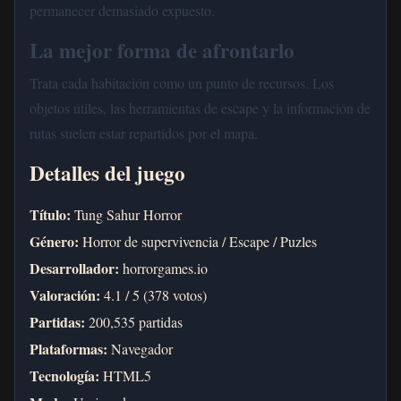
permanecer demasiado expuesto.
La mejor forma de afrontarlo
Trata cada habitación como un punto de recursos. Los
objetos útiles, las herramientas de escape y la información de
rutas suelen estar repartidos por el mapa.
Detalles del juego
Título:
Tung Sahur Horror
Género:
Horror de supervivencia / Escape / Puzles
Desarrollador:
horrorgames.io
Valoración:
4.1 / 5 (378 votos)
Partidas:
200,535 partidas
Plataformas:
Navegador
Tecnología:
HTML5