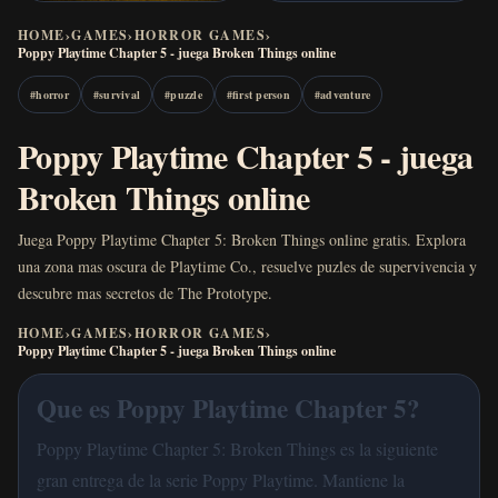
HOME
›
GAMES
›
HORROR GAMES
›
Poppy Playtime Chapter 5 - juega Broken Things online
#
horror
#
survival
#
puzzle
#
first person
#
adventure
Poppy Playtime Chapter 5 - juega
Broken Things online
Juega Poppy Playtime Chapter 5: Broken Things online gratis. Explora
una zona mas oscura de Playtime Co., resuelve puzles de supervivencia y
descubre mas secretos de The Prototype.
HOME
›
GAMES
›
HORROR GAMES
›
Poppy Playtime Chapter 5 - juega Broken Things online
Que es Poppy Playtime Chapter 5?
Poppy Playtime Chapter 5: Broken Things es la siguiente
gran entrega de la serie Poppy Playtime. Mantiene la