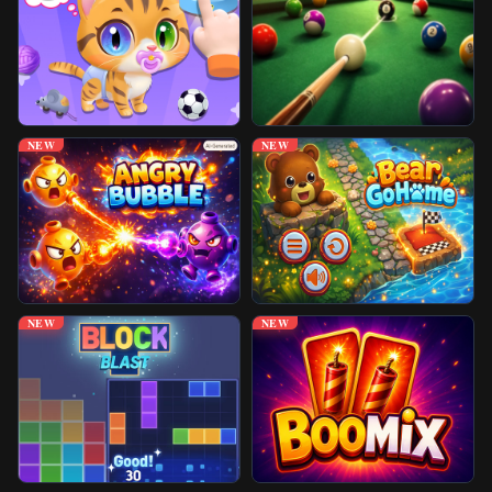
Juegos Desbloqueados
Más Juegos
NEW
NEW
NEW
NEW