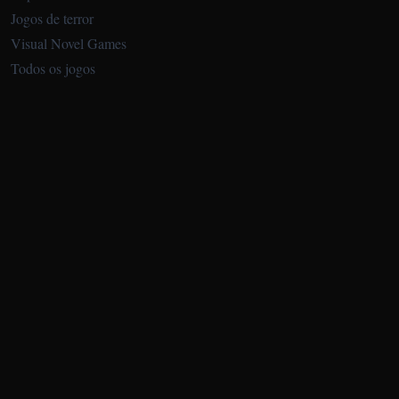
Jogos de terror
Visual Novel Games
Todos os jogos