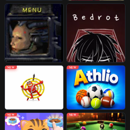
Jogos Desbloqueados
Mais Jogos
NEW
NEW
NEW
NEW