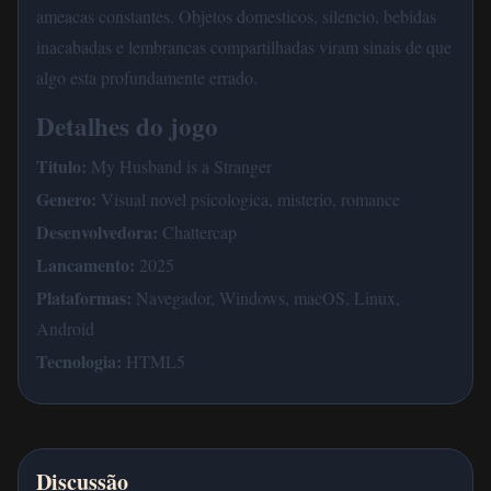
ameacas constantes. Objetos domesticos, silencio, bebidas
inacabadas e lembrancas compartilhadas viram sinais de que
algo esta profundamente errado.
Detalhes do jogo
Titulo:
My Husband is a Stranger
Genero:
Visual novel psicologica, misterio, romance
Desenvolvedora:
Chattercap
Lancamento:
2025
Plataformas:
Navegador, Windows, macOS, Linux,
Android
Tecnologia:
HTML5
Discussão