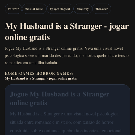
#
horror
#
visual novel
#
psychological
#
mystery
#
browser
My Husband is a Stranger - jogar
online gratis
Jogue My Husband is a Stranger online gratis. Viva uma visual novel
psicologica sobre um marido desaparecido, memorias quebradas e tensao
romantica em uma ilha isolada.
HOME
›
GAMES
›
HORROR GAMES
›
My Husband is a Stranger - jogar online gratis
Jogue My Husband is a Stranger
online gratis
My Husband is a Stranger e uma visual novel psicologica
situada entre romance e misterio, com tensao de horror
construida sobre confianca quebrada e incerteza emocional.