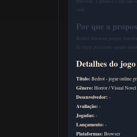
televisao, a janela e o lixo na
vida.
Por que a propos
Bedrot funciona porque transfo
do lugar pesa tanto quanto qual
Detalhes do jogo
Título:
Bedrot - jogar online gr
Gênero:
Horror / Visual Novel
Desenvolvedor:
-
Avaliação:
-
Jogadas:
-
Lançamento:
-
Plataformas:
Browser