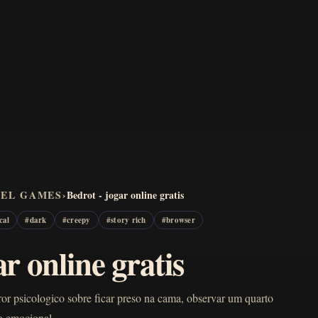
VEL GAMES
›
Bedrot - jogar online gratis
cal
#
dark
#
creepy
#
story rich
#
browser
ar online gratis
ror psicologico sobre ficar preso na cama, observar um quarto
so emocional.