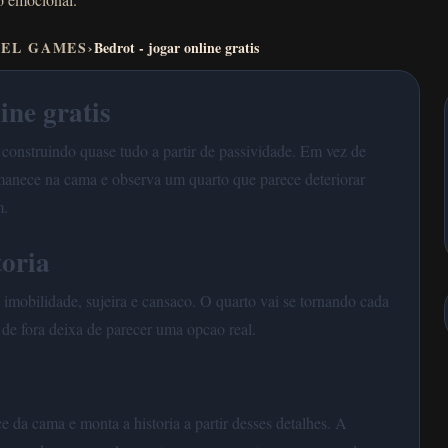
VEL GAMES
›
Bedrot - jogar online gratis
ine gratis
 construindo quase tudo a partir de passividade. Em vez de
rmanece na cama e observa um quarto que parece deteriorar
m.
toria
 imobilidade, sujeira e cansaco. O quarto vai se tornando cada
 de fora deixa de parecer uma opcao real.
e da cama e monta a historia a partir desses detalhes. A