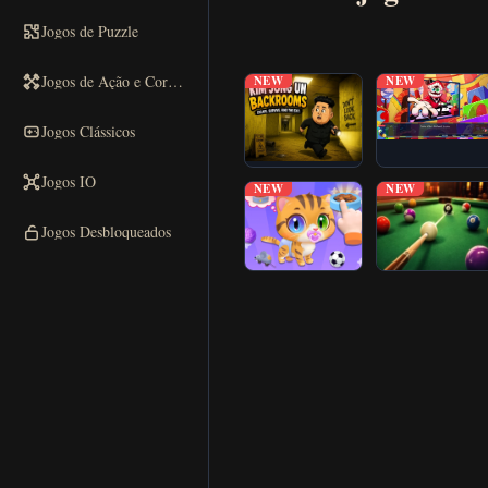
Jogar
Jogos de Puzzle
▶
agora
Jogos de Ação e Corrida
NEW
NEW
Jogos Clássicos
Jogos IO
NEW
NEW
Jogos Desbloqueados