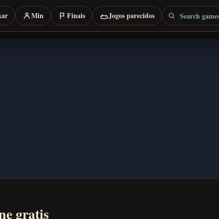
Search games
xar
Min
Finais
Jogos parecidos
ne gratis