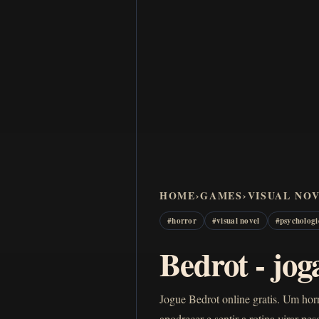
HOME
›
GAMES
›
VISUAL NO
#
horror
#
visual novel
#
psychologi
Bedrot - jog
Jogue Bedrot online gratis. Um hor
apodrecer e sentir a rotina virar pe