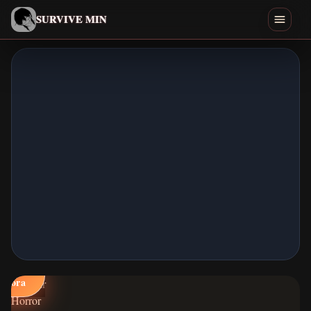
Português
SURVIVE MIN
Search games
Jogar
Baixar
Min
Finais
Jogos parecidos
Jogar
Início
agora
Todos os Jogos