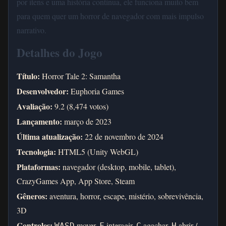
por itens e uma história contínua, ele funciona muito bem
para quem quer um horror de navegador com mais impulso
narrativo.
Detalhes do Jogo
Título:
Horror Tale 2: Samantha
Desenvolvedor:
Euphoria Games
Avaliação:
9.2 (8,474 votos)
Lançamento:
março de 2023
Última atualização:
22 de novembro de 2024
Tecnologia:
HTML5 (Unity WebGL)
Plataformas:
navegador (desktop, mobile, tablet),
CrazyGames App, App Store, Steam
Gêneros:
aventura, horror, escape, mistério, sobrevivência,
3D
Controles:
mover,
interagir,
agachar,
abrir /
WASD
F
C
H