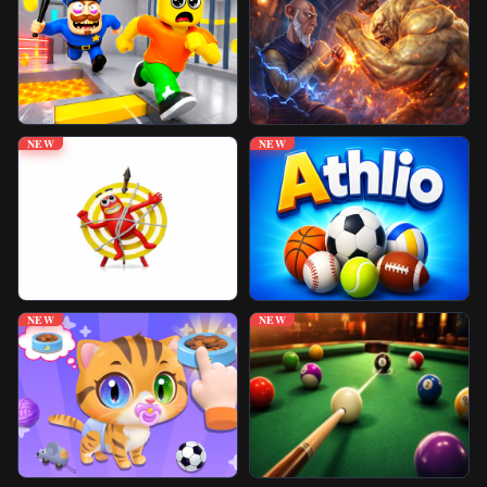
Jogos Desbloqueados
Mais Jogos
NEW
NEW
NEW
NEW