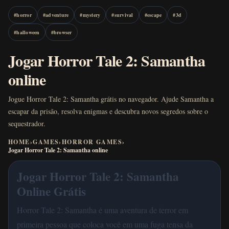
#
horror
#
adventure
#
mystery
#
survival
#
escape
#
3d
#
halloween
#
browser
Jogar Horror Tale 2: Samantha
online
Jogue Horror Tale 2: Samantha grátis no navegador. Ajude Samantha a
escapar da prisão, resolva enigmas e descubra novos segredos sobre o
sequestrador.
HOME
›
GAMES
›
HORROR GAMES
›
Jogar Horror Tale 2: Samantha online
Jogar Horror Tale 2: Samantha
Online Grátis
Horror Tale 2: Samantha é uma aventura de terror em
primeira pessoa que coloca você em uma fuga tensa da