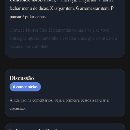
fechar menu de dicas,
largar item,
arremessar item,
X
G
P
pausar / pular cenas
Comece Horror Tale 2: Samantha acima e veja se você
consegue ajudar Samantha a escapar antes que o mistério a
alcance por completo.
Discussão
0
comentários
Ainda não há comentários. Seja a primeira pessoa a iniciar a
discussão.