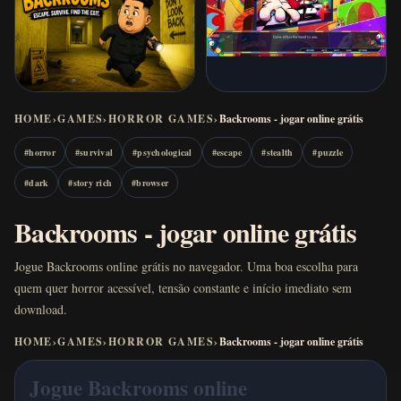
HOME
›
GAMES
›
HORROR GAMES
›
Backrooms - jogar online grátis
#
horror
#
survival
#
psychological
#
escape
#
stealth
#
puzzle
#
dark
#
story rich
#
browser
Backrooms - jogar online grátis
Jogue Backrooms online grátis no navegador. Uma boa escolha para
quem quer horror acessível, tensão constante e início imediato sem
download.
HOME
›
GAMES
›
HORROR GAMES
›
Backrooms - jogar online grátis
Jogue Backrooms online