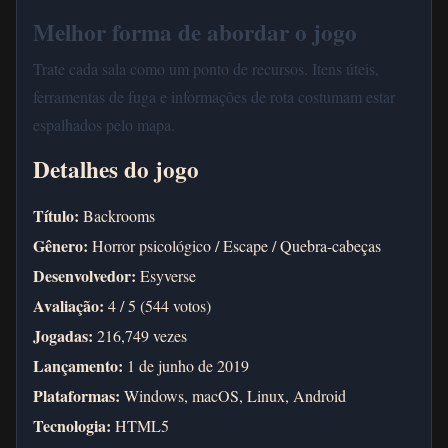
Melhor forma de abordar o jogo
Trate cada sala como um ponto de recursos. Itens úteis,
ferramentas de fuga e informações de rota costumam estar
espalhados pelo mapa.
Detalhes do jogo
Título:
Backrooms
Gênero:
Horror psicológico / Escape / Quebra-cabeças
Desenvolvedor:
Esyverse
Avaliação:
4 / 5 (544 votos)
Jogadas:
216,749 vezes
Lançamento:
1 de junho de 2019
Plataformas:
Windows, macOS, Linux, Android
Tecnologia:
HTML5