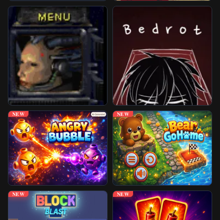
Jogos Desbloqueados
Mais Jogos
NEW
NEW
NEW
NEW