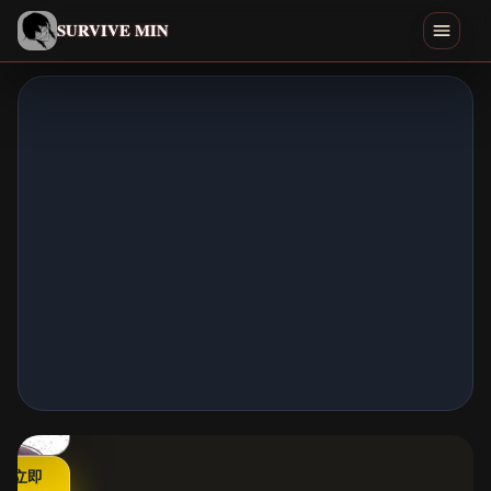
简体中文
SURVIVE MIN
Search games
游玩
下载
Min
结局
类似游戏
首页
立即
全部游戏
▶