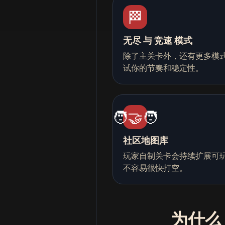
🏁
无尽 与 竞速 模式
除了主关卡外，还有更多模
试你的节奏和稳定性。
🧑‍🤝‍🧑
社区地图库
玩家自制关卡会持续扩展可
不容易很快打空。
为什么 