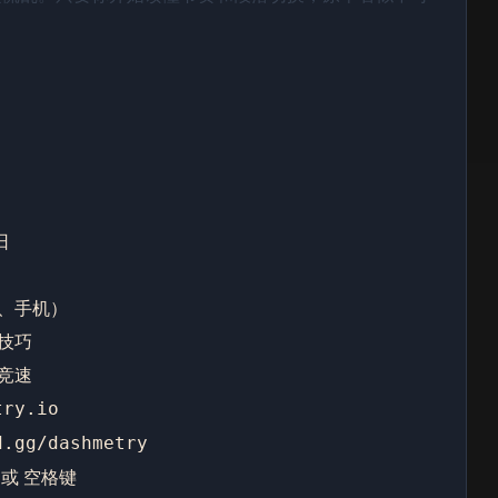
。
 日
、手机）
技巧
竞速
try.io
d.gg/dashmetry
或
空格键