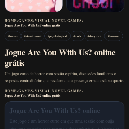
HOME
›
GAMES
›
VISUAL NOVEL GAMES
›
Jogue Are You With Us? online grátis
#
horror
#
visual novel
#
psychological
#
dark
#
story rich
#
browser
Jogue Are You With Us? online
grátis
Um jogo curto de horror com sessão espírita, discussões familiares e
respostas contraditórias que revelam que a presença errada está no quarto.
HOME
›
GAMES
›
VISUAL NOVEL GAMES
›
Jogue Are You With Us? online grátis
Jogue Are You With Us? online
Este jogo é um horror curto em que uma sessão com ouija
vira uma situação cada vez mais desconfortável. A história se