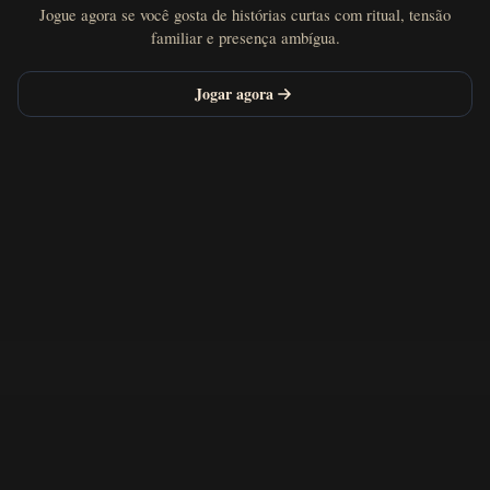
Jogue agora se você gosta de histórias curtas com ritual, tensão
familiar e presença ambígua.
Jogar agora