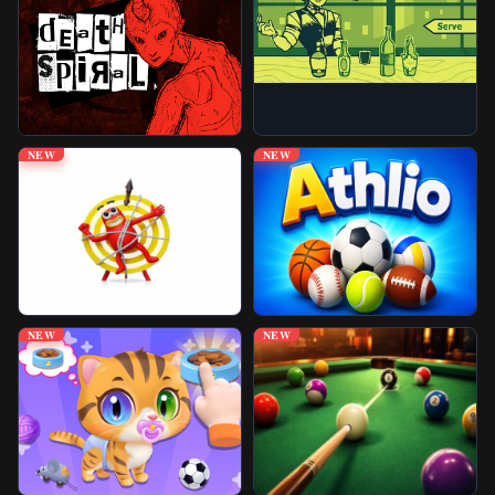
Jogos Desbloqueados
Mais Jogos
NEW
NEW
NEW
NEW