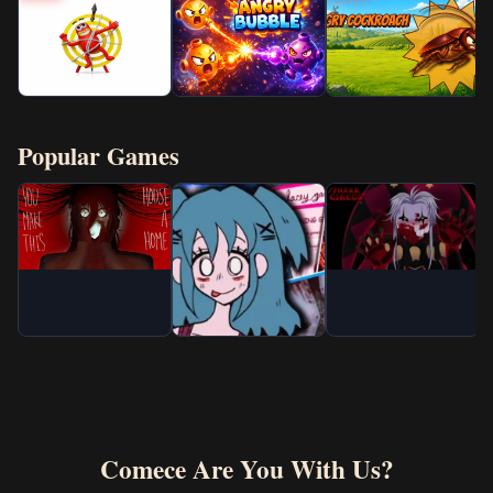
Popular Games
Comece Are You With Us?