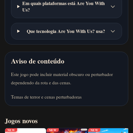
Em quais plataformas está Are You With
Us?
Que tecnologia Are You With Us? usa?
Aviso de conteúdo
Este jogo pode incluir material obscuro ou perturbador
dependendo da rota e das cenas.
Temas de terror e cenas perturbadoras
Jogos novos
NEW
NEW
NEW