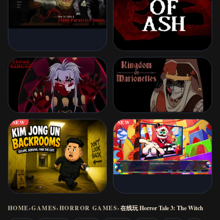
NEW
NEW
HOME
›
GAMES
›
HORROR GAMES
›
在线玩 Horror Tale 3: The Witch