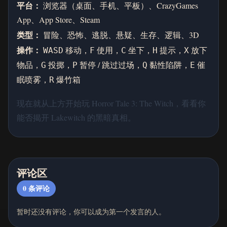
平台：
浏览器（桌面、手机、平板）、CrazyGames
App、App Store、Steam
类型：
冒险、恐怖、逃脱、悬疑、生存、逻辑、3D
操作：
移动，
使用，
坐下，
提示，
放下
WASD
F
C
H
X
物品，
投掷，
暂停 / 跳过过场，
黏性陷阱，
催
G
P
Q
E
眠喷雾，
爆竹箱
R
现在就从上方开始玩 Horror Tale 3: The Witch，看看你
能否揭开 Lakewitch 的黑暗真相。
评论区
0
条评论
暂时还没有评论，你可以成为第一个发言的人。